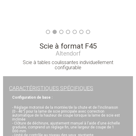
Scie à format F45
Altendorf
Scie à tables coulissantes individuellement
configurable
CARACTÉRISTIQUES SPÉCIFIQUES
Configuration de base :
- Réglage motorisé de la montée/de la chute et de l'inclinaison
(0 - 46°) pour la lame de scie principale avec correction
automatique de la hauteur de coupe lorsque la lame de scie est
inclinée
- Clôture de déchirure, ajustement manuel à l'aide d'une échelle
graduée, comprend un réglage fin, une largeur de coupe de 1
000 mm
- Unité de contrôle au niveau des yeux, pivotante