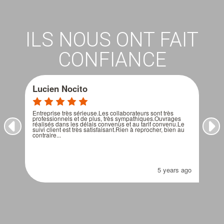
ILS NOUS ONT FAIT
CONFIANCE
Lucien Nocito
Y
Entreprise très sérieuse.Les collaborateurs sont très 
No
 
professionnels et de plus, très sympathiques.Ouvrages 
re
réalisés dans les délais convenus et au tarif convenu.Le 
in
suivi client est très satisfaisant.Rien à reprocher, bien au 
so
contraire...
ré
tr
ago
5 years ago