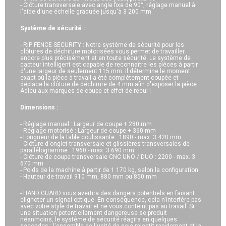
- Clôture transversale avec angle fixe de 90°, réglage manuel à
l'aide d'une échelle graduée jusqu'à 3 200 mm
Système de sécurité :
- RIP FENCE SECURITY : Notre système de sécurité pour les
clôtures de déchirure motorisées vous permet de travailler
encore plus précisément et en toute sécurité. Le système de
capteur intelligent est capable de reconnaître les pièces à partir
d'une largeur de seulement 115 mm. Il détermine le moment
exact où la pièce à travail a été complètement coupée et
déplace la clôture de déchirure de 4 mm afin d'exposer la pièce.
Adieu aux marques de coupe et effet de recul !
Dimensions :
- Réglage manuel : Largeur de coupe + 280 mm
- Réglage motorisé : Largeur de coupe + 360 mm
- Longueur de la table coulissante : 1890 - max. 3 420 mm
- Clôture d'onglet transversale et glissières transversales de
parallélogramme : 1960 - max. 3 690 mm
- Clôture de coupe transversale CNC UNO / DUO : 2200 - max. 3
670 mm
- Poids de la machine à partir de 1 170 kg, selon la configuration
- Hauteur de travail 910 mm, 880 mm ou 850 mm
- HAND GUARD vous avertira des dangers potentiels en faisant
clignoter un signal optique. En conséquence, cela n'interfère pas
avec votre style de travail et ne vous conteint pas au travail. Si
une situation potentiellement dangereuse se produit
néanmoins, le système de sécurité réagira en quelques
secondes : l'ensemble de l'unité de scie ralentit rapidement et la