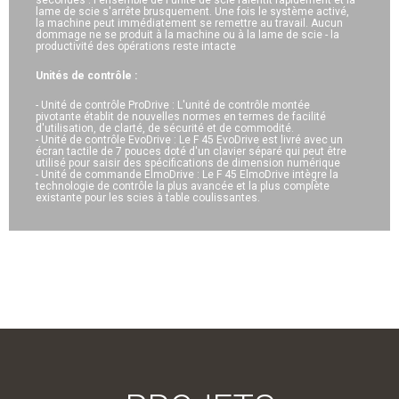
lame de scie s'arrête brusquement. Une fois le système activé,
la machine peut immédiatement se remettre au travail. Aucun
dommage ne se produit à la machine ou à la lame de scie - la
productivité des opérations reste intacte
Unités de contrôle :
- Unité de contrôle ProDrive : L'unité de contrôle montée
pivotante établit de nouvelles normes en termes de facilité
d'utilisation, de clarté, de sécurité et de commodité.
- Unité de contrôle EvoDrive : Le F 45 EvoDrive est livré avec un
écran tactile de 7 pouces doté d'un clavier séparé qui peut être
utilisé pour saisir des spécifications de dimension numérique
- Unité de commande ElmoDrive : Le F 45 ElmoDrive intègre la
technologie de contrôle la plus avancée et la plus complète
existante pour les scies à table coulissantes.